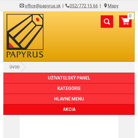
office@papyrus.sk
|
052/772 15 66
|
Mapy
0
ÚVOD
UŽÍVATEĽSKÝ PANEL
KATEGÓRIE
HLAVNÉ MENU
AKCIA