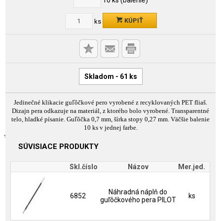
KÚPIŤ
ks
Skladom - 61 ks
Jedinečné klikacie guľôčkové pero vyrobené z recyklovaných PET fliaš.
Dizajn pera odkazuje na materiál, z ktorého bolo vyrobené. Transparentné
telo, hladké písanie. Guľôčka 0,7 mm, šírka stopy 0,27 mm. Väčšie balenie
10 ks v jednej farbe.
SÚVISIACE PRODUKTY
Skl.číslo
Názov
Mer.jed.
Náhradná náplň do
6852
ks
guľôčkového pera PILOT