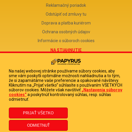
Reklamačný poriadok
Odstúpiť od zmluvy tu
Doprava a platba kuriérom
Ochrana osobných údajov
Informácie o súboroch cookies
NA STIAHNUTIE
Reklamačný formulár
Odstúpenie od zmluvy
Na našej webovej stránke používame súbory cookies, aby
sme vám poskytli optimálne možnosti nahliadnutia a to tým,
Poučenie o odstúpení od zmluvy
že si zapamätáme vaše preferencie a opakované návštevy.
Kliknutím na „Prijať všetko“ súhlasíte s používaním VŠETKÝCH
FIRMA
súborov cookies. Môžete však navštíviť
„Nastavenia súborov
cookies“
a poskytnúť kontrolovaný súhlas, resp. súhlas
PAPYRUS POPRAD, s.r.o.
odmietnuť.
IČO 31678238
DIČ 2020513880
IČ DPH SK2020513880