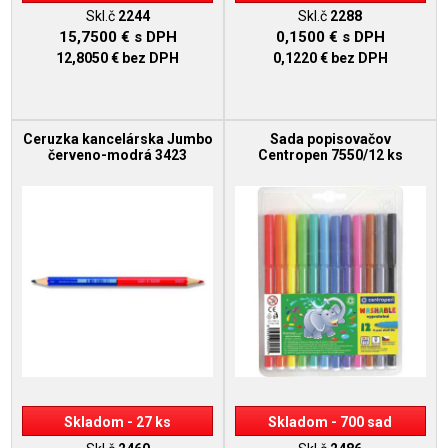
Skl.č
2244
Skl.č
2288
15,7500 €
s DPH
0,1500 €
s DPH
12,8050 €
bez DPH
0,1220 €
bez DPH
Ceruzka kancelárska Jumbo
Sada popisovačov
červeno-modrá 3423
Centropen 7550/12 ks
Skladom - 27 ks
Skladom - 700 sad