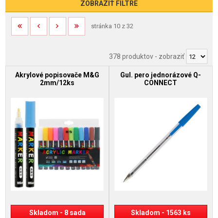
ZOBRAZIŤ FILTRE
stránka 10 z 32
378 produktov
-
zobraziť
Akrylové popisovače M&G
Gul. pero jednorázové Q-
2mm/12ks
CONNECT
Skladom - 8 sada
Skladom - 1563 ks