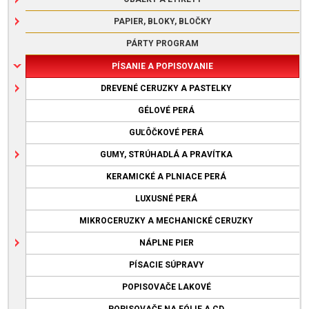
PAPIER, BLOKY, BLOČKY
PÁRTY PROGRAM
PÍSANIE A POPISOVANIE
DREVENÉ CERUZKY A PASTELKY
GÉLOVÉ PERÁ
GUĽÔČKOVÉ PERÁ
GUMY, STRÚHADLÁ A PRAVÍTKA
KERAMICKÉ A PLNIACE PERÁ
LUXUSNÉ PERÁ
MIKROCERUZKY A MECHANICKÉ CERUZKY
NÁPLNE PIER
PÍSACIE SÚPRAVY
POPISOVAČE LAKOVÉ
POPISOVAČE NA FÓLIE A CD