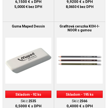
6,1500 €
s DPH
9,9200 €
s DPH
5,0000 €
bez DPH
8,0650 €
bez DPH
Guma Maped Dessin
Grafitová ceruzka KOH-I-
NOOR s gumou
Skladom - 92 ks
Skladom - 195 ks
Skl.č
2535
Skl.č
2566
0,5000 €
s DPH
0,4000 €
s DPH