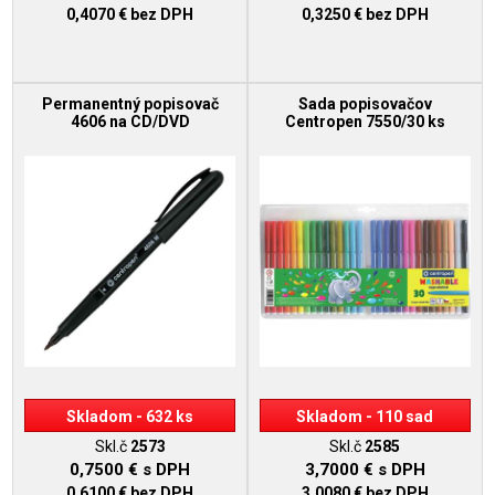
0,4070 €
bez DPH
0,3250 €
bez DPH
Permanentný popisovač
Sada popisovačov
4606 na CD/DVD
Centropen 7550/30 ks
Skladom - 632 ks
Skladom - 110 sad
Skl.č
2573
Skl.č
2585
0,7500 €
s DPH
3,7000 €
s DPH
0,6100 €
bez DPH
3,0080 €
bez DPH