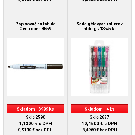
Popisovač na tabule
Sada gélových rollerov
Centropen 8559
edding 2185/5 ks
Skladom - 3999 ks
Skladom - 4 ks
Skl.č
2590
Skl.č
2637
1,1300 €
s DPH
10,4500 €
s DPH
0,9190 €
bez DPH
8,4960 €
bez DPH