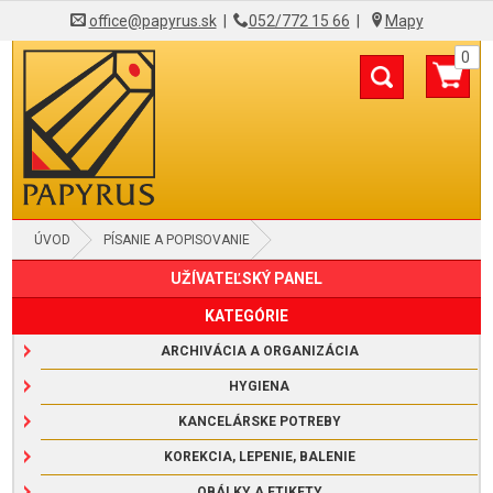
office@papyrus.sk
|
052/772 15 66
|
Mapy
0
ÚVOD
PÍSANIE A POPISOVANIE
UŽÍVATEĽSKÝ PANEL
KATEGÓRIE
ARCHIVÁCIA A ORGANIZÁCIA
HYGIENA
KANCELÁRSKE POTREBY
KOREKCIA, LEPENIE, BALENIE
OBÁLKY A ETIKETY