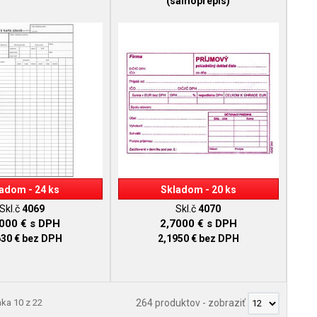
(samoprepis)
adom - 24 ks
Skladom - 20 ks
Skl.č
4069
Skl.č
4070
2000 €
s DPH
2,7000 €
s DPH
630 €
bez DPH
2,1950 €
bez DPH
nka 10 z 22
264 produktov
-
zobraziť