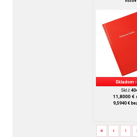
listov
Skladom -
Skl.č
40
11,8000 €
9,5940 €
be
1