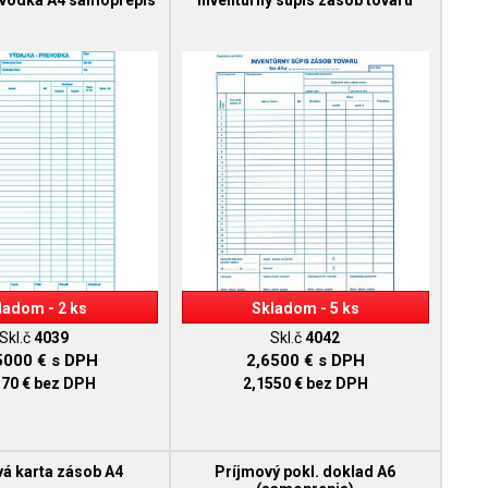
evodka A4 samoprepis
Inventúrny súpis zásob tovaru
ladom - 2 ks
Skladom - 5 ks
Skl.č
4039
Skl.č
4042
5000 €
s DPH
2,6500 €
s DPH
370 €
bez DPH
2,1550 €
bez DPH
á karta zásob A4
Príjmový pokl. doklad A6