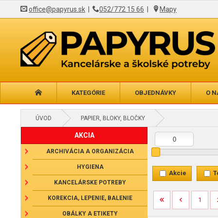
office@papyrus.sk
|
052/772 15 66
|
Mapy
KATEGÓRIE
OBJEDNÁVKY
O N
ÚVOD
PAPIER, BLOKY, BLOČKY
AKCIA
ARCHIVÁCIA A ORGANIZÁCIA
HYGIENA
Akcie
T
KANCELÁRSKE POTREBY
KOREKCIA, LEPENIE, BALENIE
1
OBÁLKY A ETIKETY