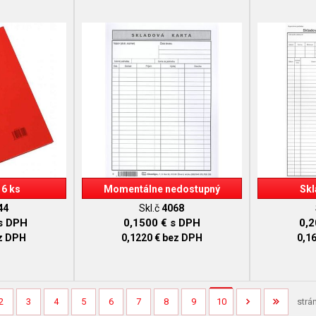
 6 ks
Momentálne nedostupný
Skl
44
Skl.č
4068
s DPH
0,1500 €
s DPH
0,
z DPH
0,1220 €
bez DPH
0,1
2
3
4
5
6
7
8
9
10
strá