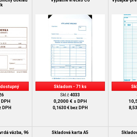
dničný doklad
Výplatne vrecko C6
Výdajka-pr
ok
dostupný
Skladom - 71 ks
Sk
26
Skl.č
4033
 DPH
0,2000 €
s DPH
10,
z DPH
0,1630 €
bez DPH
8,5
vrdá väzba, 96
Skladová karta A5
Skladov