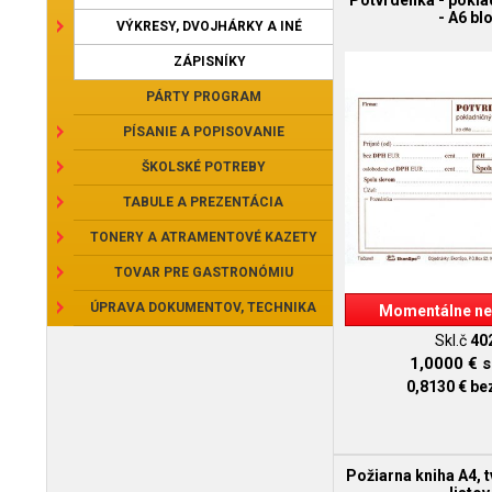
Potvrdenka - pokla
- A6 bl
VÝKRESY, DVOJHÁRKY A INÉ
ZÁPISNÍKY
PÁRTY PROGRAM
PÍSANIE A POPISOVANIE
ŠKOLSKÉ POTREBY
TABULE A PREZENTÁCIA
TONERY A ATRAMENTOVÉ KAZETY
TOVAR PRE GASTRONÓMIU
ÚPRAVA DOKUMENTOV, TECHNIKA
Momentálne ne
Skl.č
40
1,0000 €
s
0,8130 €
be
Požiarna kniha A4, t