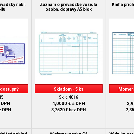
evádzky nákl.
Záznam o prevádzke vozidla
Kniha príc
ilu
osobn. dopravy A5 blok
dostupný
Skladom - 5 ks
Moment
15
Skl.č
4016
 DPH
4,0000 €
s DPH
2,
z DPH
3,2520 €
bez DPH
2,3