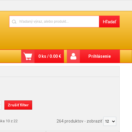
0 ks / 0.00 €
Prihlásenie
nka 10 z 22
264 produktov
-
zobraziť