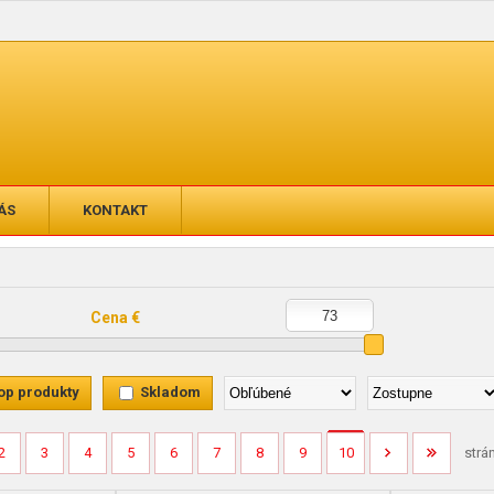
ÁS
KONTAKT
Cena €
op produkty
Skladom
2
3
4
5
6
7
8
9
10
strá