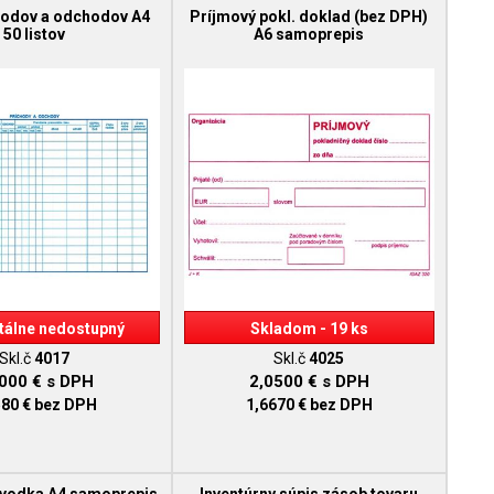
hodov a odchodov A4
Príjmový pokl. doklad (bez DPH)
50 listov
A6 samoprepis
álne nedostupný
Skladom - 19 ks
Skl.č
4017
Skl.č
4025
9000 €
s DPH
2,0500 €
s DPH
580 €
bez DPH
1,6670 €
bez DPH