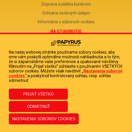
Doprava a platba kuriérom
Ochrana osobných údajov
Informácie o súboroch cookies
NA STIAHNUTIE
Reklamačný formulár
Odstúpenie od zmluvy
Na našej webovej stránke používame súbory cookies, aby
sme vám poskytli optimálne možnosti nahliadnutia a to tým,
Poučenie o odstúpení od zmluvy
že si zapamätáme vaše preferencie a opakované návštevy.
Kliknutím na „Prijať všetko“ súhlasíte s používaním VŠETKÝCH
FIRMA
súborov cookies. Môžete však navštíviť
„Nastavenia súborov
cookies“
a poskytnúť kontrolovaný súhlas, resp. súhlas
PAPYRUS POPRAD, s.r.o.
odmietnuť.
IČO 31678238
DIČ 2020513880
IČ DPH SK2020513880
© 2023 PAPYRUS POPRAD s.r.o., Všetky práva vyhradené.
Dizajn navrhol a naprogramoval Elall, spol. s r. o. -
www.elall.sk
Potrebujete pomoc?