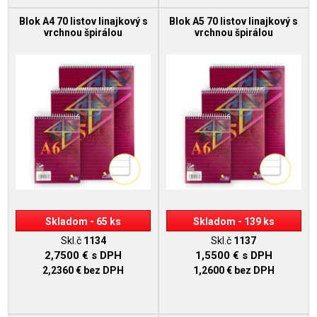
Blok A4 70 listov linajkový s
Blok A5 70 listov linajkový s
vrchnou špirálou
vrchnou špirálou
Skladom - 65 ks
Skladom - 139 ks
Skl.č
1134
Skl.č
1137
2,7500 €
s DPH
1,5500 €
s DPH
2,2360 €
bez DPH
1,2600 €
bez DPH