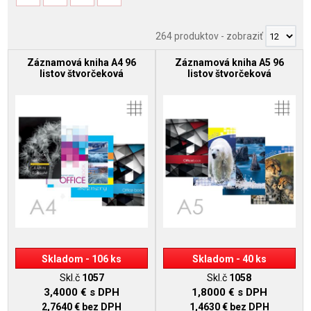
264 produktov
-
zobraziť
Záznamová kniha A4 96
Záznamová kniha A5 96
listov štvorčeková
listov štvorčeková
Skladom - 106 ks
Skladom - 40 ks
Skl.č
1057
Skl.č
1058
3,4000 €
s DPH
1,8000 €
s DPH
2,7640 €
bez DPH
1,4630 €
bez DPH