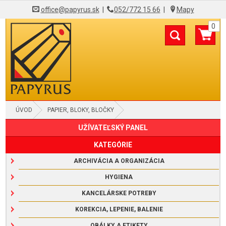
office@papyrus.sk
|
052/772 15 66
|
Mapy
0
ÚVOD
PAPIER, BLOKY, BLOČKY
UŽÍVATEĽSKÝ PANEL
KATEGÓRIE
ARCHIVÁCIA A ORGANIZÁCIA
HYGIENA
KANCELÁRSKE POTREBY
KOREKCIA, LEPENIE, BALENIE
OBÁLKY A ETIKETY