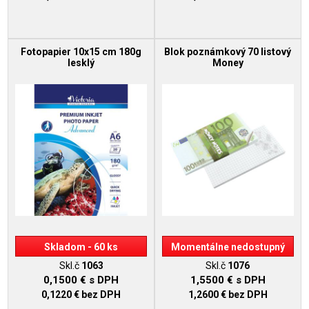
Fotopapier 10x15 cm 180g
Blok poznámkový 70 listový
lesklý
Money
Skladom - 60 ks
Momentálne nedostupný
Skl.č
1063
Skl.č
1076
0,1500 €
s DPH
1,5500 €
s DPH
0,1220 €
bez DPH
1,2600 €
bez DPH