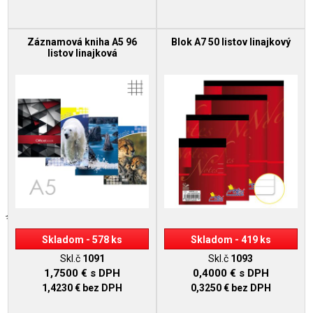
Záznamová kniha A5 96
Blok A7 50 listov linajkový
listov linajková
Skladom - 578 ks
Skladom - 419 ks
Skl.č
1091
Skl.č
1093
1,7500 €
s DPH
0,4000 €
s DPH
1,4230 €
bez DPH
0,3250 €
bez DPH