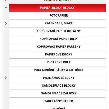
PAPIER, BLOKY, BLOČKY
FOTOPAPIER
KALENDÁRE, DIÁRE
KOPÍROVACÍ PAPIER OSTATNÝ
KOPÍROVACÍ PAPIER BIELY
KOPÍROVACÍ PAPIER FAREBNÝ
PAPIEROVÉ KOCKY
PLOTROVÉ ROLE
POKLADNIČNÉ PÁSKY A KOTÚČIKY
POZNÁMKOVÉ BLOKY
SAMOLEPIACE BLOČKY
SAMOLEPIACE ZÁLOŽKY
TABELAČNÝ PAPIER
TLAČIVÁ