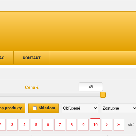
ÁS
KONTAKT
Cena €
op produkty
Skladom
2
3
4
5
6
7
8
9
10
strá