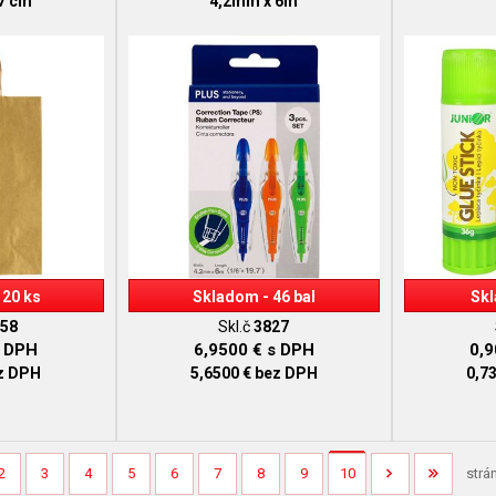
27 cm
4,2mm x 6m
120 ks
Skladom - 46 bal
Skl
58
Skl.č
3827
 DPH
6,9500 €
s DPH
0,
z DPH
5,6500 €
bez DPH
0,7
2
3
4
5
6
7
8
9
10
strá