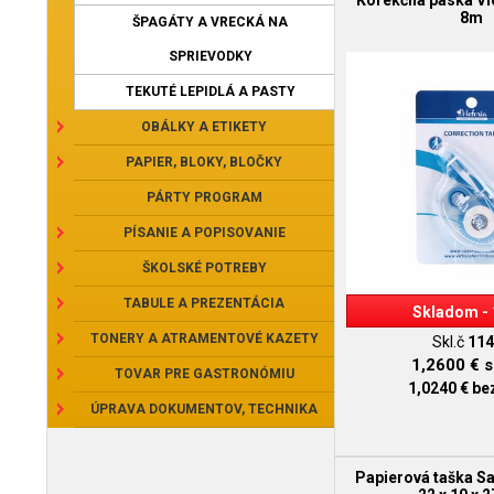
Korekčná páska Vi
8m
ŠPAGÁTY A VRECKÁ NA
SPRIEVODKY
TEKUTÉ LEPIDLÁ A PASTY
OBÁLKY A ETIKETY
PAPIER, BLOKY, BLOČKY
PÁRTY PROGRAM
PÍSANIE A POPISOVANIE
ŠKOLSKÉ POTREBY
TABULE A PREZENTÁCIA
Skladom - 
TONERY A ATRAMENTOVÉ KAZETY
Skl.č
114
1,2600 €
s
TOVAR PRE GASTRONÓMIU
1,0240 €
be
ÚPRAVA DOKUMENTOV, TECHNIKA
Papierová taška S