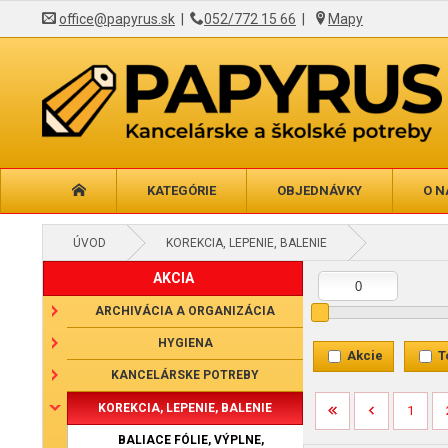
office@papyrus.sk
|
052/772 15 66
|
Mapy
KATEGÓRIE
OBJEDNÁVKY
O N
ÚVOD
KOREKCIA, LEPENIE, BALENIE
AKCIA
ARCHIVÁCIA A ORGANIZÁCIA
HYGIENA
Akcie
T
KANCELÁRSKE POTREBY
KOREKCIA, LEPENIE, BALENIE
1
BALIACE FÓLIE, VÝPLNE,