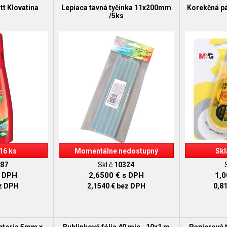
tt Klovatina
Lepiaca tavná tyčinka 11x200mm
Korekčná p
/5ks
16 ks
Momentálne nedostupný
Skl
87
Skl.č
10324
 DPH
2,6500 €
s DPH
1,
z DPH
2,1540 €
bez DPH
0,8