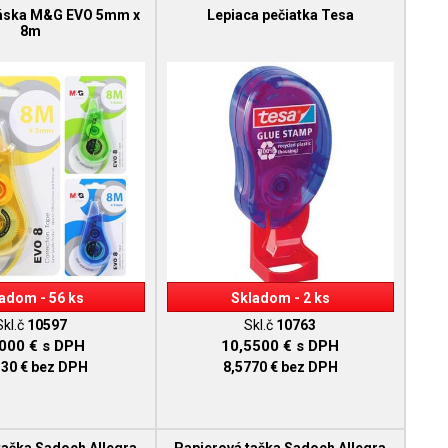
áska M&G EVO 5mm x
Lepiaca pečiatka Tesa
8m
adom - 56 ks
Skladom - 2 ks
Skl.č
10597
Skl.č
10763
0000 €
s DPH
10,5500 €
s DPH
130 €
bez DPH
8,5770 €
bez DPH