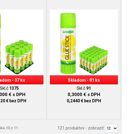
adom - 37 ks
Skladom - 81 ks
Skl.č
1375
Skl.č
91
9000 €
s DPH
0,3000 €
s DPH
320 €
bez DPH
0,2440 €
bez DPH
nka 10 z 11
121 produktov
-
zobraziť