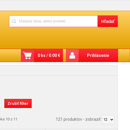
0 ks / 0.00 €
Prihlásenie
nka 10 z 11
121 produktov
-
zobraziť