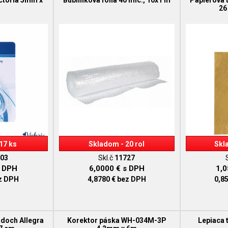
ctoria 5mm x
Bublinková fólia 40 mic., 10x1 m
Papierová 
26
17 ks
Skladom - 20 rol
Skl
03
Skl.č
11727
 DPH
6,0000 €
s DPH
1,
z DPH
4,8780 €
bez DPH
0,8
adoch Allegra
Korektor páska WH-034M-3P
Lepiaca 