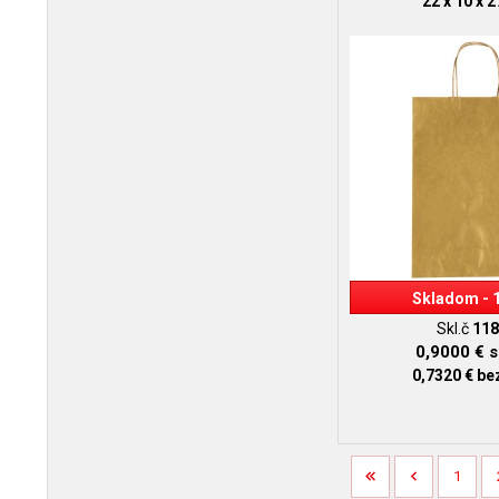
22 x 10 x 
Skladom - 
Skl.č
118
0,9000 €
s
0,7320 €
be
1